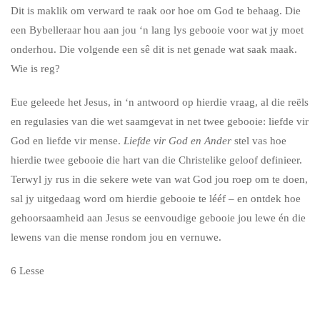
Dit is maklik om verward te raak oor hoe om God te behaag. Die
een Bybelleraar hou aan jou ‘n lang lys gebooie voor wat jy moet
onderhou. Die volgende een sê dit is net genade wat saak maak.
Wie is reg?
Eue geleede het Jesus, in ‘n antwoord op hierdie vraag, al die reëls
en regulasies van die wet saamgevat in net twee gebooie: liefde vir
God en liefde vir mense.
Liefde vir God en Ander
stel vas hoe
hierdie twee gebooie die hart van die Christelike geloof definieer.
Terwyl jy rus in die sekere wete van wat God jou roep om te doen,
sal jy uitgedaag word om hierdie gebooie te lééf – en ontdek hoe
gehoorsaamheid aan Jesus se eenvoudige gebooie jou lewe én die
lewens van die mense rondom jou en vernuwe.
6 Lesse