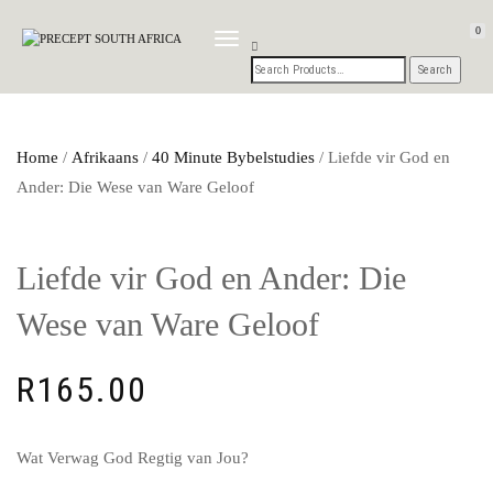
0
TOGGLE
NAVIGATION
Home
/
Afrikaans
/
40 Minute Bybelstudies
/ Liefde vir God en
Ander: Die Wese van Ware Geloof
Liefde vir God en Ander: Die
Wese van Ware Geloof
R
165.00
Wat Verwag God Regtig van Jou?