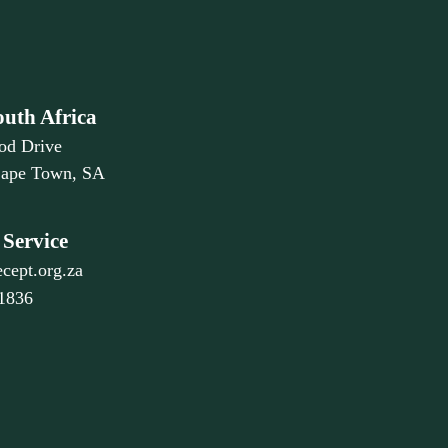
outh Africa
od Drive
Cape Town, SA
Service
cept.org.za
 1836