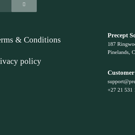
Precept S
erms & Conditions
187 Ringwo
Pinelands, 
ivacy policy
Customer 
support@pre
+27 21 531