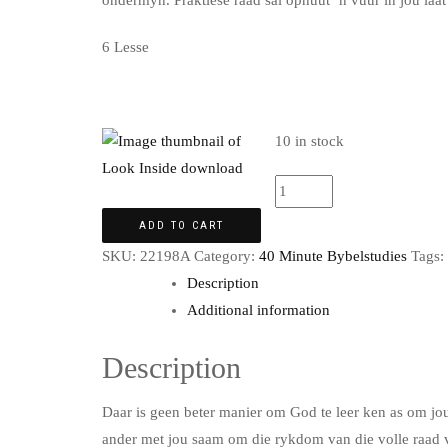
ondermyn. Praktiese raad sal opnuut ‘n vuur in jou laat
6 Lesse
10 in stock
ADD TO CART
SKU:
22198A
Category:
40 Minute Bybelstudies
Tags:
Description
Additional information
Description
Daar is geen beter manier om God te leer ken as om jou
ander met jou saam om die rykdom van die volle raad va