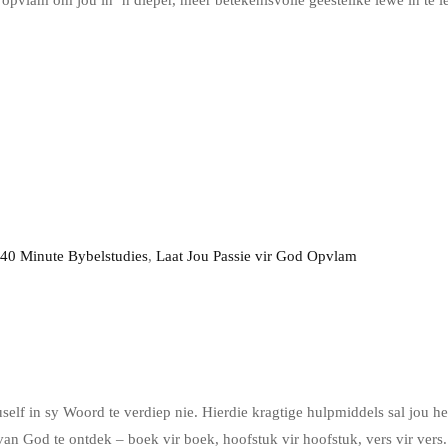
 opvlam om jou in ‘n dieper, meer betekenisvolle geestelike lewe in te le
40 Minute Bybelstudies
,
Laat Jou Passie vir God Opvlam
self in sy Woord te verdiep nie. Hierdie kragtige hulpmiddels sal jou h
n God te ontdek – boek vir boek, hoofstuk vir hoofstuk, vers vir vers