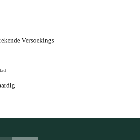
rekende Versoekings
aardig