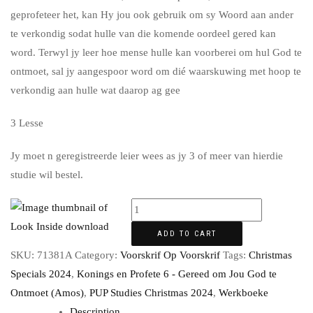
geprofeteer het, kan Hy jou ook gebruik om sy Woord aan ander
te verkondig sodat hulle van die komende oordeel gered kan
word. Terwyl jy leer hoe mense hulle kan voorberei om hul God te
ontmoet, sal jy aangespoor word om dié waarskuwing met hoop te
verkondig aan hulle wat daarop ag gee
3 Lesse
Jy moet n geregistreerde leier wees as jy 3 of meer van hierdie
studie wil bestel.
ADD TO CART
SKU:
71381A
Category:
Voorskrif Op Voorskrif
Tags:
Christmas
Specials 2024
,
Konings en Profete 6 - Gereed om Jou God te
Ontmoet (Amos)
,
PUP Studies Christmas 2024
,
Werkboeke
Description