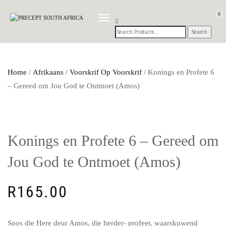
0
TOGGLE
NAVIGATION
Home
/
Afrikaans
/
Voorskrif Op Voorskrif
/ Konings en Profete 6
– Gereed om Jou God te Ontmoet (Amos)
Konings en Profete 6 – Gereed om
Jou God te Ontmoet (Amos)
R
165.00
Soos die Here deur Amos, die herder- profeet, waarskuwend