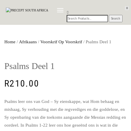
0
TOGGLE
NAVIGATION
Home
/
Afrikaans
/
Voorskrif Op Voorskrif
/ Psalms Deel 1
Psalms Deel 1
R
210.00
Psalms leer ons van God – Sy eienskappe, wat Hom behaag en
mishaag, Sy verhouding met die regverdiges en die goddelose, en
Sy openbaring van die toekoms aangaande die Messias redding en
oordeel. In Psalms 1-22 leer ons hoe geseënd ons is wat in die