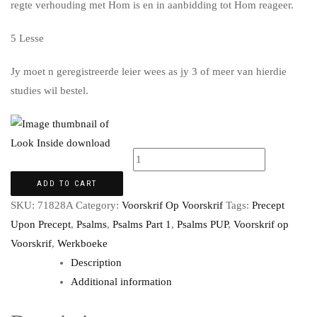
regte verhouding met Hom is en in aanbidding tot Hom reageer.
5 Lesse
Jy moet n geregistreerde leier wees as jy 3 of meer van hierdie
studies wil bestel.
ADD TO CART
SKU:
71828A
Category:
Voorskrif Op Voorskrif
Tags:
Precept
Upon Precept
,
Psalms
,
Psalms Part 1
,
Psalms PUP
,
Voorskrif op
Voorskrif
,
Werkboeke
Description
Additional information