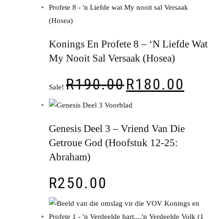
Konings En Profete 8 – ‘n Liefde Wat
My Nooit Sal Versaak (Hosea)
R
190.00
R
180.00
Sale!
Genesis Deel 3 – Vriend Van Die
Getroue God (Hoofstuk 12-25:
Abraham)
R
250.00